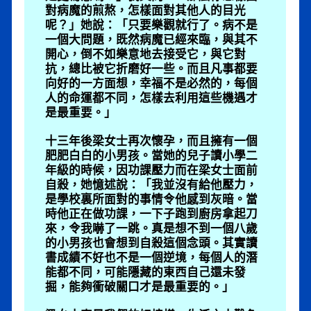
對病魔的煎熬，怎樣面對其他人的目光
呢？」她說：「只要樂觀就行了。病不是
一個大問題，既然病魔已經來臨，與其不
開心，倒不如樂意地去接受它，與它對
抗，總比被它折磨好一些。而且凡事都要
向好的一方面想，幸福不是必然的，每個
人的命運都不同，怎樣去利用這些機遇才
是最重要。」
十三年後梁女士再次懷孕，而且擁有一個
肥肥白白的小男孩。當她的兒子讀小學二
年級的時候，因功課壓力而在梁女士面前
自殺，她憶述說：「我並沒有給他壓力，
是學校裏所面對的事情令他感到灰暗。當
時他正在做功課，一下子跑到廚房拿起刀
來，令我嚇了一跳。真是想不到一個八歲
的小男孩也會想到自殺這個念頭。其實讀
書成績不好也不是一個逆境，每個人的潛
能都不同，可能隱藏的東西自己還未發
掘，能夠衝破關口才是最重要的。」