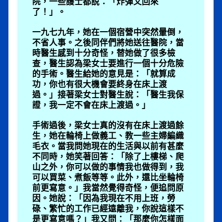
院，一些護士都說：「炸彈又回來
了！」。
一九七九年，她在一個宿營中突然暈倒，
不省人事。之後同伴們將她送往醫院，當
時醫生感到十分奇怪，替她做了很多檢
查，醫生認為梁女士要進行一個十分危險
的手術。醫生給她的意見是：「就算成
功，你也有很大機會要終身在床上渡
過。」接著梁女士對醫生說：「醫生我保
證，我一定不會在床上渡過。」
手術過後，梁女士真的沒有在床上渡過餘
生，她在輪椅上做義工、教一些主婦編織
毛衣。當我問她現在的生活與以前有甚麼
不同時，她笑著回答：「除了上樓梯、爬
山之外，你可以做的事情我也做得到，我
可以買菜、煮飯等等。此外，還比坐輪椅
前更寫意。」我當然覺得奇怪，便追問原
因。她說：「因為我現在不用上班，勞
碌、繁忙的工作已經遠離我，你說這樣不
是更寫意嗎？」我又問：「那麼你怎樣面