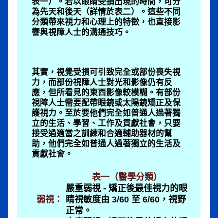
表一）。若以眼睛受損出現的時間，可分
為先天和後天（詳情於表二）。這些不同
分類帶來視力和心理上的特徵，也直接影
響與視障人士的溝通技巧。
.
其實，視覺受損可引致完全或部份喪失視
力，而部份視障人士對光和影像仍有反
應，但所看見的東西影像較模糊。有部份
視障人士需要配帶眼鏡或太陽鏡矯正及保
護視力。至於要他們完全如普通人過著獨
立的生活、學習、工作及貢獻社會，只要
接受過適當之訓練和合適輔助器材的幫
助，他們完全如普通人過著獨立的生活及
貢獻社會。
表一（醫學分類）
嚴重弱視 - 矯正後最佳視力的眼
弱視：
睛視敏度由 3/60 至 6/60，視野
正常。