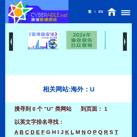
繁
/
EN
相关网站:海外：U
搜寻到 0 个 "U" 类网站
到页面：
1
以英文字排名寻找：
A
B
C
D
E
F
G
H
I
J
K
L
M
N
O
P
Q
R
S
T