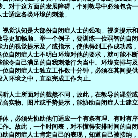
吵。对于这方面的发展障碍，个别教导中必须包含一
人士适应各类环境的刺激。
，视觉认知是大部份自闭症人士的强项。视觉提示和
教导更加畅顺。举一个例子，要训练一位弱智的自闭
能力的视觉提示及／或指示，使他得到工作成功感，
这位自闭症人士不明白环境对他的要求，就可能不断
些能令自己满足的自我刺激行为当中。环境安排与及
一位自闭症人士独立工作数十分钟，必须在其间提供
投入环境之中，直至完成工作为止。
弱听人士所面对的截然不同，故此，在教导的课堂或
配合实物、图片或手势提示，能协助自闭症人士建立
群体，必须先协助他们适应一个有条有理、有时有序
工作。故此，一个时间表，对不懂得安排时间的自闭
协助自闭症人士肯定自己的表现，知道自己被接纳，