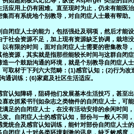
例如超刻板式记忆等，纵使‘Asperger’类型的
生活应用上仍有困难。直至现时为止，仍未有能医治
密集而有系统地个别教导，对自闭症人士最有帮助。
别自闭症人士的能力，包括强处及弱项，然后才能设
由于社会资源不足，加上现有资源缺乏协调，栽培没
，以有限的时间，面对自闭症人士需要的密集教导，
其他资源，其实就是指那些能较长时间与这群自闭症
缔造一个鼓励沟通的环境，就是个别教导自闭症人士
可取材于下列六大范畴：(1)感官认知；(2)行为改造
社交沟通训练；(6)家庭及社区生活适应。
感官认知障碍，阻碍他们发展基本生活技巧，甚至出
位喜欢抓紧书刊如杂志之类物件的自闭症人士，可能
觉满足的自闭症人士，在没有活动安排的余闲时间，
毛发。自闭症人士的感官认知，部份与一般人不同，
感觉统合及感官认知训练，能针对部份自闭症人士的
多自闭症人士对各类环境刺激的讯息，缺乏敏感度，