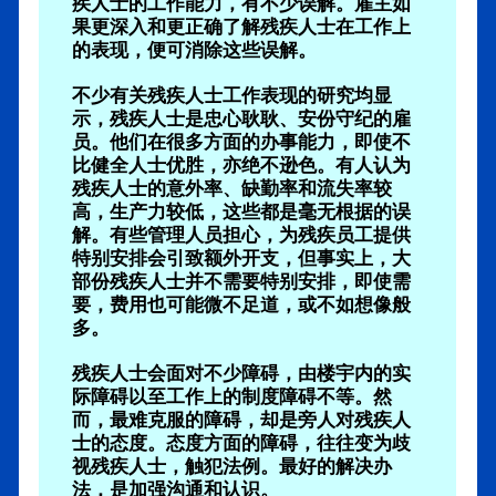
疾人士的工作能力，有不少误解。雇主如
果更深入和更正确了解残疾人士在工作上
的表现，便可消除这些误解。
不少有关残疾人士工作表现的研究均显
示，残疾人士是忠心耿耿、安份守纪的雇
员。他们在很多方面的办事能力，即使不
比健全人士优胜，亦绝不逊色。有人认为
残疾人士的意外率、缺勤率和流失率较
高，生产力较低，这些都是毫无根据的误
解。有些管理人员担心，为残疾员工提供
特别安排会引致额外开支，但事实上，大
部份残疾人士并不需要特别安排，即使需
要，费用也可能微不足道，或不如想像般
多。
残疾人士会面对不少障碍，由楼宇内的实
际障碍以至工作上的制度障碍不等。然
而，最难克服的障碍，却是旁人对残疾人
士的态度。态度方面的障碍，往往变为歧
视残疾人士，触犯法例。最好的解决办
法，是加强沟通和认识。