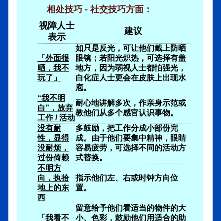
相处技巧 - 社交技巧方面：
视障人士
建议
表示
如只是反光，可让他们戴上防晒
「外面很
眼镜；若阳光炽热，可选择有盖
晒，我不
地方，因为弱视人士都怕强光，
玩了」
白化症人士更会在皮肤上出现水
庖。
“我不明
耐心地讲解多次，作亲身示范或
白”，放弃
教他们从多个感官认识事物。
工作 / 活动
没有耐
多鼓励，把工作分成小部份完
性，显得
成。由于他们要集中精神，眼睛
没耐烦，
容易疲劳，可选择不同的活动方
过份倚赖
式替换。
不明方
向，执拾
指示他们左、右或时钟方向位
地上的东
置。
西
留意给予他们看适当的物件的大
「我看不
小、色彩，鼓励他们用适合的助