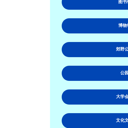
图书
博物
郊野
公
大学
文化