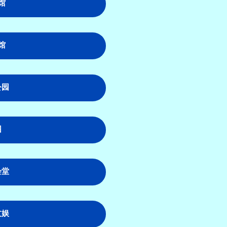
馆
馆
公园
园
会堂
文娱